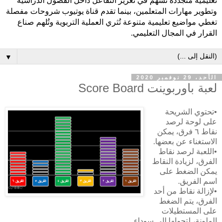
تعليمية متجددة تُسهم في تعزيز التفاعل داخل الفصول الدراسية
وتطوير مهارات المتعلمين، بينما تقدم قناة يوتيوب شروحات مفصلة
تغطي مواضيع تعليمية متنوعة تُثري العملية التربوية وتُلهم صناع
القرار في المجال التعليمي.
▼
الأحد، 29 نوفمبر 2020
لعبة باوربوينت Score Board
•تحتوي الشريحة
على لوحة لرصد
نقاط ٦ فرق، يمكن
الاستغناء عن بعضها.
•اللعبة لرصد نقاط
الفرق، لزيادة النقاط
يمكن الضغط على
اسم الفريق.
•لإزالة نقاط من أحد
الفرق، يتم الضغط
على المستطيلات
الملونة، لتحولها إلى سوداء.