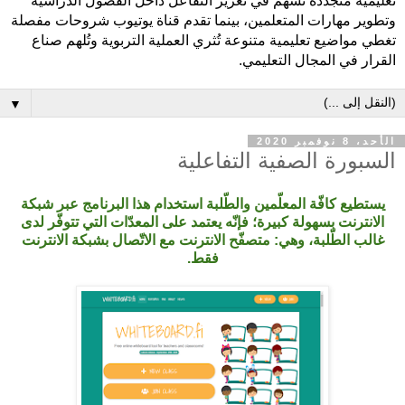
تعليمية متجددة تُسهم في تعزيز التفاعل داخل الفصول الدراسية
وتطوير مهارات المتعلمين، بينما تقدم قناة يوتيوب شروحات مفصلة
تغطي مواضيع تعليمية متنوعة تُثري العملية التربوية وتُلهم صناع
القرار في المجال التعليمي.
▼
الأحد، 8 نوفمبر 2020
السبورة الصفية التفاعلية
يستطيع كافّة المعلّمين والطّلبة استخدام هذا البرنامج عبر شبكة
الانترنت بسهولة كبيرة؛ فإنّه يعتمد على المعدّات التي تتوفّر لدى
غالب
الطّلبة، وهي: متصفّح الانترنت مع الاتّصال بشبكة الانترنت
فقط.